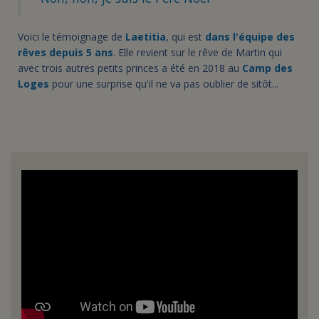
Voici le témoignage de
Laetitia
, qui est
dans l'équipe des
rêves depuis 5 ans
. Elle revient sur le rêve de Martin qui
avec trois autres petits princes a été en 2018 au
Camp des
Loges
pour une surprise qu'il ne va pas oublier de sitôt...