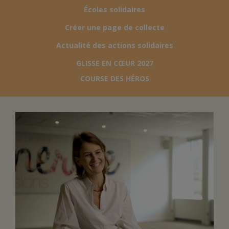
Écoles solidaires
FAIRE UN DON
Créer une page de collecte
Actualité des actions solidaires
ASSURANCE VIE/LEGS
GLISSE EN CŒUR 2027
COURSE DES HÉROS
ESPACE PRESSE
JE DEVIENS
DEVENIR
BÉNÉVOLE
UN PETIT PRINCE