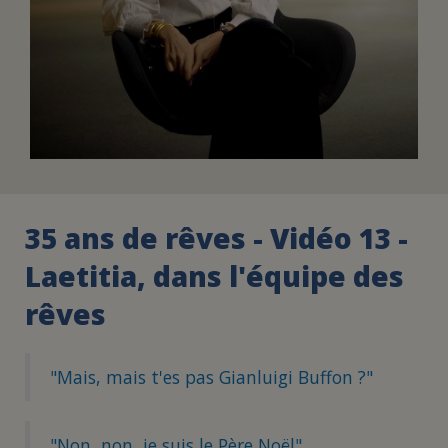
35 ans de rêves - Vidéo 13 -
Laetitia, dans l'équipe des
rêves
"Mais, mais t'es pas Gianluigi Buffon ?"
"Non, non, je suis le Père Noël"