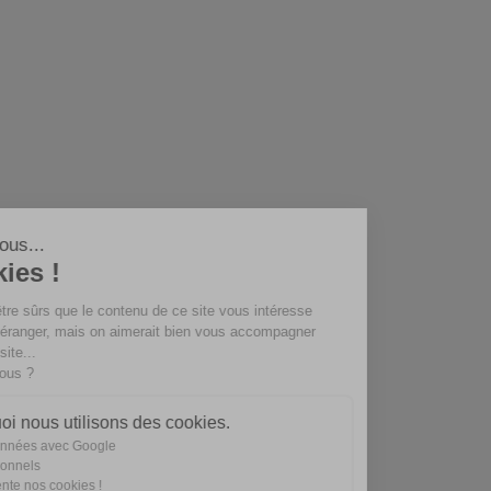
Salut c'est nous...
les Cookies !
On a attendu d'être sûrs que le contenu de ce
site vous intéresse avant de vous déranger,
mais on aimerait bien vous accompagner
pendant votre visite...
C'est OK pour vous ?
Voici pourquoi nous utilisons des cookies.
Partage de données avec Google
Cookies fonctionnels
On vous présente nos cookies !