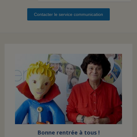
Contacter le service communication
FAIRE UN DON
ASSURANCE VIE/LEGS
ESPACE PRESSE
JE DEVIENS
DEVENIR
BÉNÉVOLE
UN PETIT PRINCE
Bonne rentrée à tous !