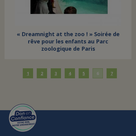
« Dreamnight at the zoo ! » Soirée de
rêve pour les enfants au Parc
zoologique de Paris
1
2
3
4
5
6
7