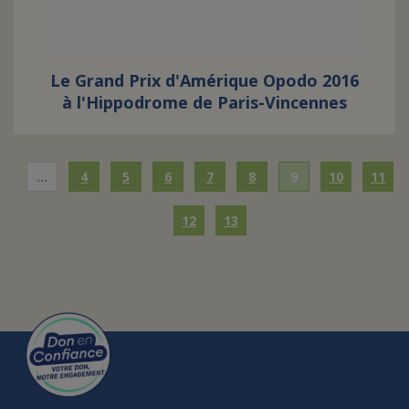
Le Grand Prix d'Amérique Opodo 2016
à l'Hippodrome de Paris-Vincennes
…
4
5
6
7
8
9
10
11
12
13