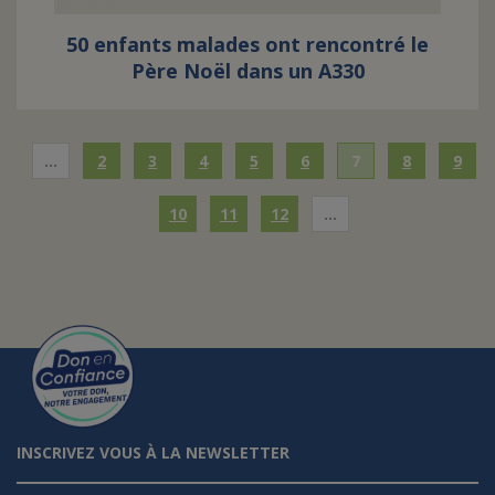
50 enfants malades ont rencontré le
Père Noël dans un A330
…
2
3
4
5
6
7
8
9
10
11
12
…
INSCRIVEZ VOUS À LA NEWSLETTER