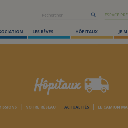
Rechercher
ESPACE PRE
SSOCIATION
LES RÊVES
HÔPITAUX
JE M
Co
ma
Où
Le
Hôpitaux
Éc
Cr
MISSIONS
NOTRE RÉSEAU
ACTUALITÉS
LE CAMION MA
Ac