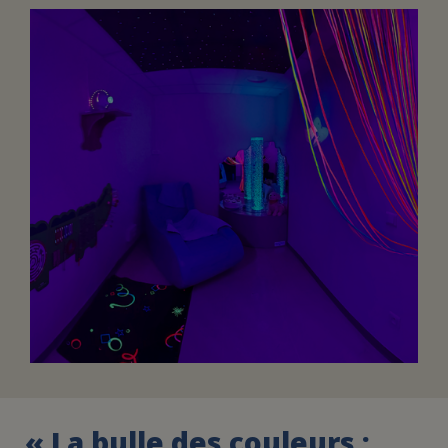
FAIRE UN DON
ASSURANCE VIE/LEGS
ESPACE PRESSE
JE DEVIENS
DEVENIR
BÉNÉVOLE
UN PETIT PRINCE
« La bulle des couleurs :