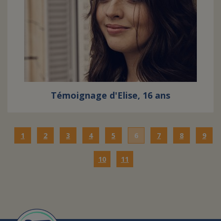
Témoignage d'Elise, 16 ans
1
2
3
4
5
6
7
8
9
10
11