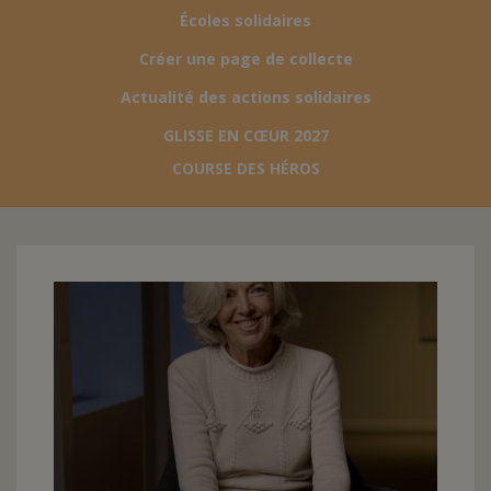
Écoles solidaires
FAIRE UN DON
Créer une page de collecte
Actualité des actions solidaires
ASSURANCE VIE/LEGS
GLISSE EN CŒUR 2027
COURSE DES HÉROS
ESPACE PRESSE
JE DEVIENS
DEVENIR
BÉNÉVOLE
UN PETIT PRINCE