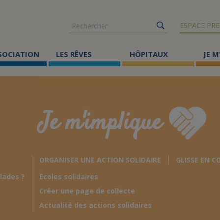
Rechercher
ESPACE PRE
SSOCIATION
LES RÊVES
HÔPITAUX
JE M
Co
ma
Je m'implique
Où
Le
ORGANISER UNE ACTION SOLIDAIRE
GLISSE EN C
Éc
lades ?
Écoles solidaires
Cr
Créer une page de collecte
Ac
Actualité des actions solidaires