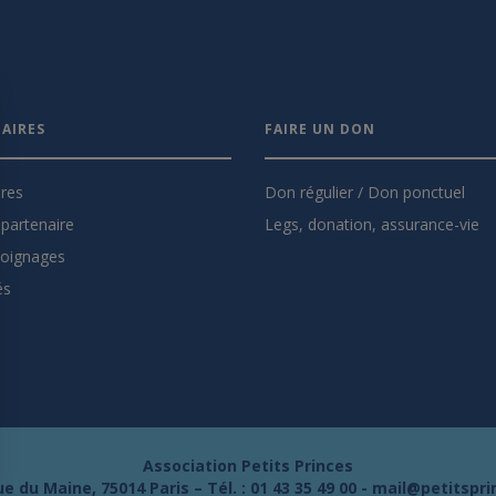
AIRES
FAIRE UN DON
ires
Don régulier / Don ponctuel
partenaire
Legs, donation, assurance-vie
oignages
és
Association Petits Princes
e du Maine, 75014 Paris – Tél. :
01 43 35 49 00
-
mail@petitspri