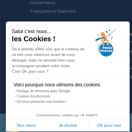
Gouvernance
Transparence financière
Salut c'est nous...
INSCRIVEZ VOUS À LA NEWSLETTER
PARTEN
les Cookies !
On a attendu d'être sûrs que le contenu de
Je m'inscris à la newsletter
Partena
ce site vous intéresse avant de vous
Devenir 
déranger, mais on aimerait bien vous
Suivez nous sur :
accompagner pendant votre visite...
Les tém
C'est OK pour vous ?
Actualit
Voici pourquoi nous utilisons des cookies.
Mentions légales
Partage de données avec Google
Politique de confidentialité
Cookies fonctionnels
On vous présente nos cookies !
Consentements certifiés par
Non merci
Je choisis
OK pour moi
66, avenu