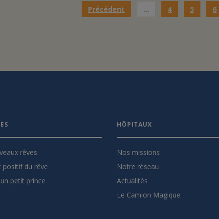
Précédent
…
4
5
6
VES
HÔPITAUX
veaux rêves
Nos missions
 positif du rêve
Notre réseau
un petit prince
Actualités
Le Camion Magique