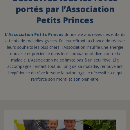
portés par l’Association
FAIRE UN DON
Petits Princes
ASSURANCE VIE/LEGS
L'Association Petits Princes
donne vie aux rêves des enfants
atteints de maladies graves. En leur offrant la chance de réaliser
leurs souhaits les plus chers, l'Association insuffle une énergie
ESPACE PRESSE
nouvelle et précieuse dans leur combat quotidien contre la
maladie. L'Association ne se limite pas à un seul rêve. Elle
accompagne l'enfant tout au long de sa maladie, renouvelant
JE DEVIENS
DEVENIR
l'expérience du rêve lorsque la pathologie le nécessite, ce qui
BÉNÉVOLE
UN PETIT PRINCE
renforce son moral et son bien-être.