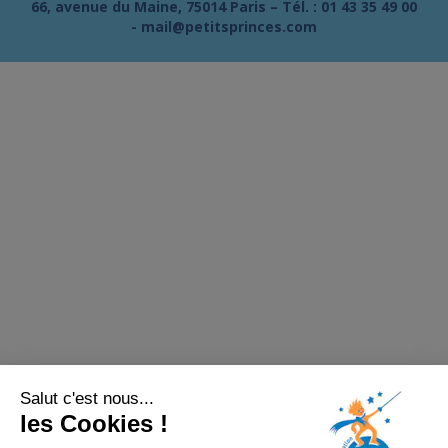
66, avenue du Maine, 75014 Paris – Tél. :
01 43 35 49 00
-
mail@petitsprinces.com
Salut c'est nous...
les Cookies !