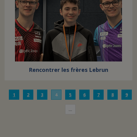
Rencontrer les frères Lebrun
1
2
3
4
5
6
7
8
9
…