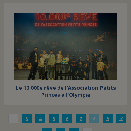
Le 10 000e rêve de l’Association Petits
Princes à l'Olympia
…
3
4
5
6
7
8
9
10