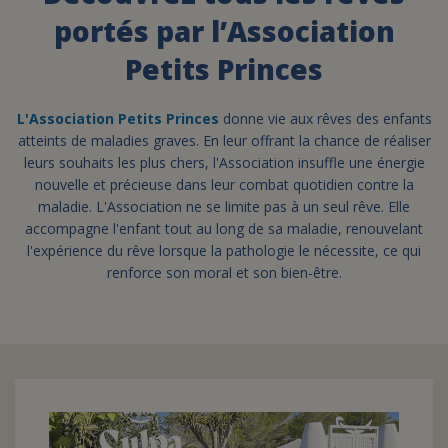
portés par l’Association
FAIRE UN DON
Petits Princes
ASSURANCE VIE/LEGS
L'Association Petits Princes
donne vie aux rêves des enfants
atteints de maladies graves. En leur offrant la chance de réaliser
leurs souhaits les plus chers, l'Association insuffle une énergie
ESPACE PRESSE
nouvelle et précieuse dans leur combat quotidien contre la
maladie. L'Association ne se limite pas à un seul rêve. Elle
accompagne l'enfant tout au long de sa maladie, renouvelant
JE DEVIENS
DEVENIR
l'expérience du rêve lorsque la pathologie le nécessite, ce qui
BÉNÉVOLE
UN PETIT PRINCE
renforce son moral et son bien-être.