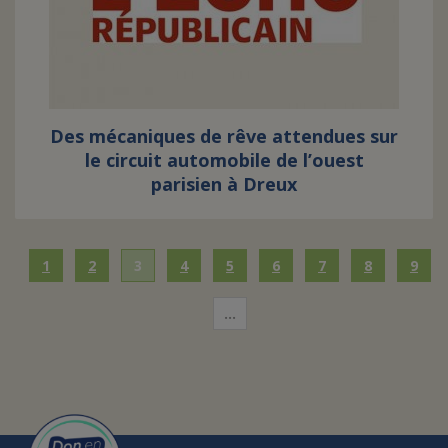
Des mécaniques de rêve attendues sur
le circuit automobile de l’ouest
parisien à Dreux
1
2
3
4
5
6
7
8
9
…