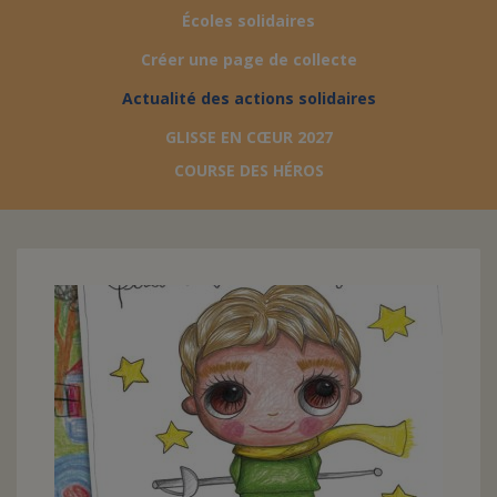
Écoles solidaires
FAIRE UN DON
Créer une page de collecte
Actualité des actions solidaires
ASSURANCE VIE/LEGS
GLISSE EN CŒUR 2027
COURSE DES HÉROS
ESPACE PRESSE
JE DEVIENS
DEVENIR
BÉNÉVOLE
UN PETIT PRINCE