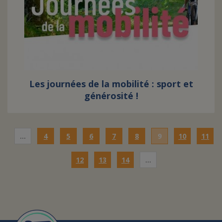
Les journées de la mobilité : sport et
générosité !
…
4
5
6
7
8
9
10
11
12
13
14
…