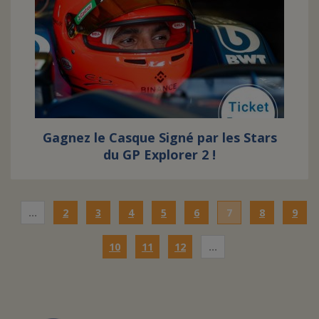
Gagnez le Casque Signé par les Stars
du GP Explorer 2 !
…
2
3
4
5
6
7
8
9
10
11
12
…