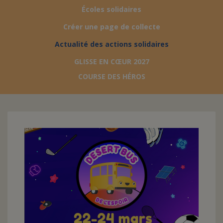
Écoles solidaires
FAIRE UN DON
Créer une page de collecte
Actualité des actions solidaires
ASSURANCE VIE/LEGS
GLISSE EN CŒUR 2027
COURSE DES HÉROS
ESPACE PRESSE
JE DEVIENS
DEVENIR
BÉNÉVOLE
UN PETIT PRINCE