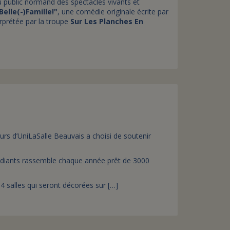
u public normand des spectacles vivants et
Belle(-)Famille!"
, une comédie originale écrite par
rprétée par la troupe
Sur Les Planches En
ieurs d’UniLaSalle Beauvais a choisi de soutenir
tudiants rassemble chaque année prêt de 3000
14 salles qui seront décorées sur […]