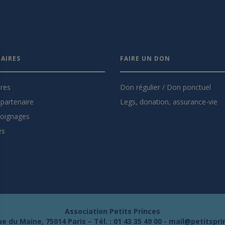
AIRES
FAIRE UN DON
ires
Don régulier / Don ponctuel
partenaire
Legs, donation, assurance-vie
oignages
és
Association Petits Princes
e du Maine, 75014 Paris – Tél. :
01 43 35 49 00
-
mail@petitspri