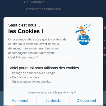
Gouvernance
Transparence financière
Salut c'est nous...
INSCRIVEZ VOUS À LA NEWSLETTER
PARTEN
les Cookies !
On a attendu d'être sûrs que le contenu de
Je m'inscris à la newsletter
Partena
ce site vous intéresse avant de vous
Devenir 
déranger, mais on aimerait bien vous
Suivez nous sur :
accompagner pendant votre visite...
Les tém
C'est OK pour vous ?
Actualit
Voici pourquoi nous utilisons des cookies.
Mentions légales
Partage de données avec Google
Politique de confidentialité
Cookies fonctionnels
On vous présente nos cookies !
Consentements certifiés par
Non merci
Je choisis
OK pour moi
66, avenu