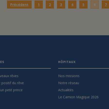
Précédent
1
2
3
4
5
6
7
VES
HÔPITAUX
veaux rêves
Nos missions
 positif du rêve
Notre réseau
un petit prince
Actualités
Le Camion Magique 2026