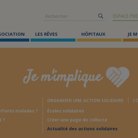
Rechercher
ESPACE PRE
SSOCIATION
LES RÊVES
HÔPITAUX
JE M
Co
ma
Je m'implique
Où
Le
ORGANISER UNE ACTION SOLIDAIRE
CO
Éc
nfants malades ?
Écoles solidaires
Cr
t ?
Créer une page de collecte
Ac
Actualité des actions solidaires