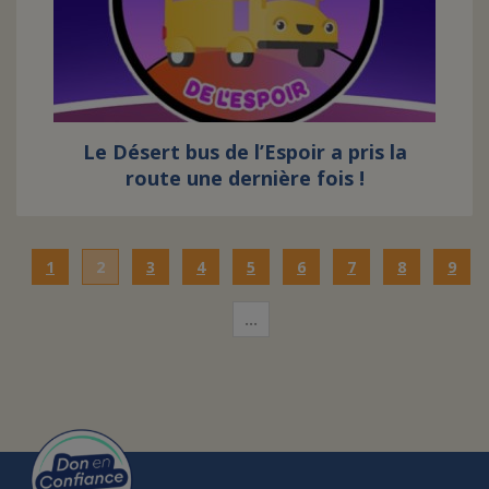
Le Désert bus de l’Espoir a pris la
route une dernière fois !
1
2
3
4
5
6
7
8
9
…