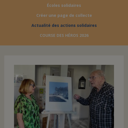
Écoles solidaires
FAIRE UN DON
Créer une page de collecte
Actualité des actions solidaires
ASSURANCE VIE/LEGS
COURSE DES HÉROS 2026
ESPACE PRESSE
JE DEVIENS
DEVENIR
BÉNÉVOLE
UN PETIT PRINCE